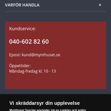
Tillbehör
Kom igång
VARFÖR HANDLA
Dina fördelar
Gåvotips
Kundavtal och villkor
Kundservice:
Betalning
Fraktkostnader
040-602 82 60
Leverans
Epost: kund@mynthuset.se
Reklamation
Retur
Öppettider:
Måndag-fredag kl. 10 - 13
SÄKER HANDEL
Vi skräddarsyr din upplevelse
Mynthuset Sverige
använder sig av cookies och andra