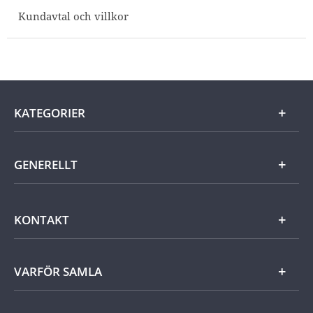
Kundavtal och villkor
KATEGORIER
Guld
GENERELLT
Silver
Om Mynthuset
KONTAKT
Samlingar
Jobba hos Mynthuset
Utländskt
Frågor och svar
Kundservice
VARFÖR SAMLA
Cookie Settings
Övrigt
Kontakt
Tillgänglighetsredogörelse