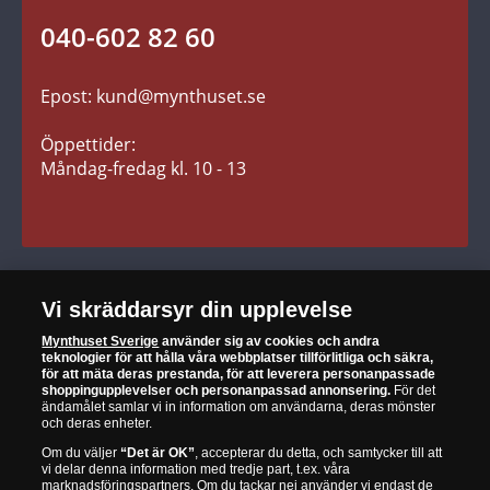
Fraktkostnader
040-602 82 60
Leverans
Epost: kund@mynthuset.se
Reklamation
Retur
Öppettider:
Måndag-fredag kl. 10 - 13
SÄKER HANDEL
Vi skräddarsyr din upplevelse
Mynthuset Sverige
använder sig av cookies och andra
När du är nöjd är vi nöjda
teknologier för att hålla våra webbplatser tillförlitliga och säkra,
för att mäta deras prestanda, för att leverera personanpassade
30 dagars öppet köp
shoppingupplevelser och personanpassad annonsering.
För det
ändamålet samlar vi in information om användarna, deras mönster
och deras enheter.
Alltid garanti för äkthet och kvalitet
Om du väljer
“Det är OK”
, accepterar du detta, och samtycker till att
vi delar denna information med tredje part, t.ex. våra
marknadsföringspartners. Om du tackar
nej
använder vi endast de