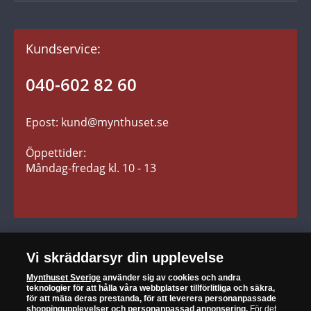
Gåvotips
Kundavtal och villkor
Kundservice:
Betalning
Fraktkostnader
040-602 82 60
Leverans
Epost: kund@mynthuset.se
Reklamation
Retur
Öppettider:
Måndag-fredag kl. 10 - 13
SÄKER HANDEL
Vi skräddarsyr din upplevelse
Mynthuset Sverige
använder sig av cookies och andra
När du är nöjd är vi nöjda
teknologier för att hålla våra webbplatser tillförlitliga och säkra,
för att mäta deras prestanda, för att leverera personanpassade
30 dagars öppet köp
shoppingupplevelser och personanpassad annonsering.
För det