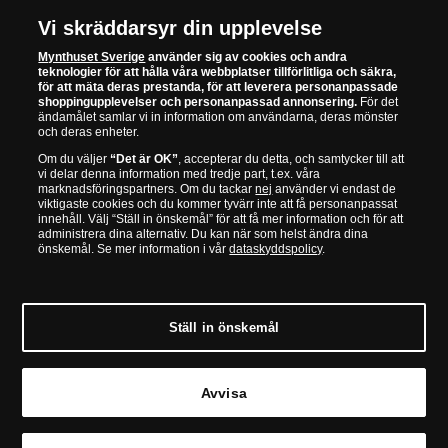
Vi skräddarsyr din upplevelse
SÄKER HANDEL
Mynthuset Sverige
använder sig av cookies och andra
teknologier för att hålla våra webbplatser tillförlitliga och säkra,
för att mäta deras prestanda, för att leverera personanpassade
shoppingupplevelser och personanpassad annonsering.
För det
När du är nöjd är vi nöjda
ändamålet samlar vi in information om användarna, deras mönster
och deras enheter.
30 dagars öppet köp
Om du väljer
“Det är OK”
, accepterar du detta, och samtycker till att
vi delar denna information med tredje part, t.ex. våra
Alltid garanti för äkthet och kvalitet
marknadsföringspartners. Om du tackar
nej
använder vi endast de
viktigaste cookies och du kommer tyvärr inte att få personanpassat
innehåll. Välj “Ställ in önskemål” för att få mer information och för att
administrera dina alternativ. Du kan när som helst ändra dina
önskemål. Se mer information i vår
dataskyddspolicy
.
Mynthuset är officiell distributör för Det Kungliga
Brittiska Myntverket, Det Statliga Franska Myntverket,
Folkerepubliken Kinas Nationalbank och mer än
20 andra myntverk och nationalbanker.
Ställ in önskemål
Avvisa