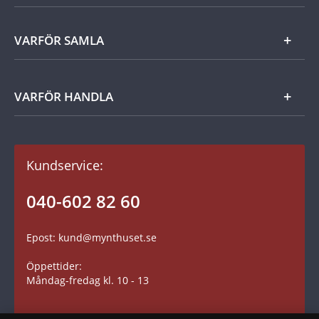
Jobba hos Mynthuset
Utländskt
Frågor och svar
Kundservice
VARFÖR SAMLA
Cookie Settings
Övrigt
Kontakt
Tillgänglighetsredogörelse
Tillbehör
Kom igång
VARFÖR HANDLA
Dina fördelar
Gåvotips
Kundavtal och villkor
Kundservice:
Betalning
Fraktkostnader
040-602 82 60
Leverans
Epost: kund@mynthuset.se
Reklamation
Öppettider:
Retur
Måndag-fredag kl. 10 - 13