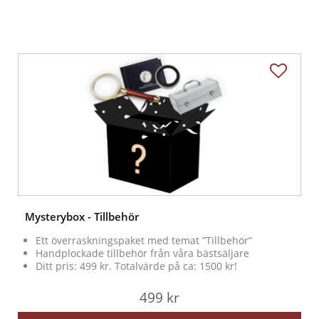
Mysterybox - Tillbehör
Ett överraskningspaket med temat ”Tillbehör”
Handplockade tillbehör från våra bästsäljare
Ditt pris: 499 kr. Totalvärde på ca: 1500 kr!
499 kr