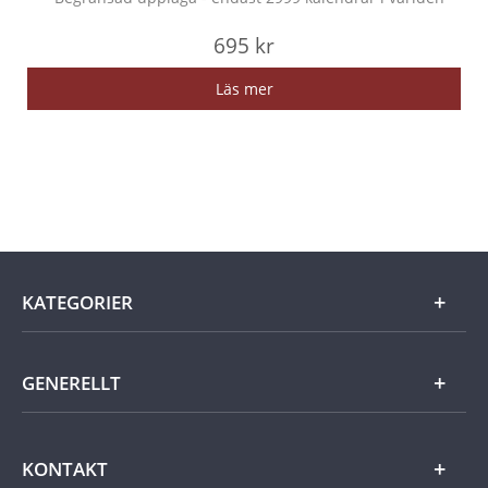
695 kr
Läs mer
KATEGORIER
Guld
GENERELLT
Silver
Om Mynthuset
KONTAKT
Samlingar