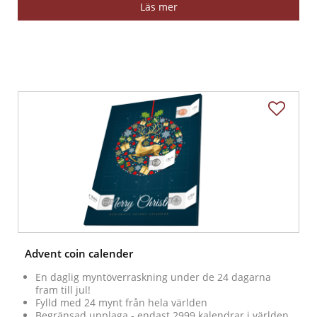
Läs mer
Advent coin calender
En daglig myntöverraskning under de 24 dagarna
fram till jul!
Fylld med 24 mynt från hela världen
Begränsad upplaga - endast 2999 kalendrar i världen