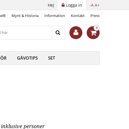
Hej
Logga in
-A
A+
ellt
Mynt & Historia
Information
Kontakt
Press
0
HÖR
GÅVOTIPS
SET
 inklusive personer