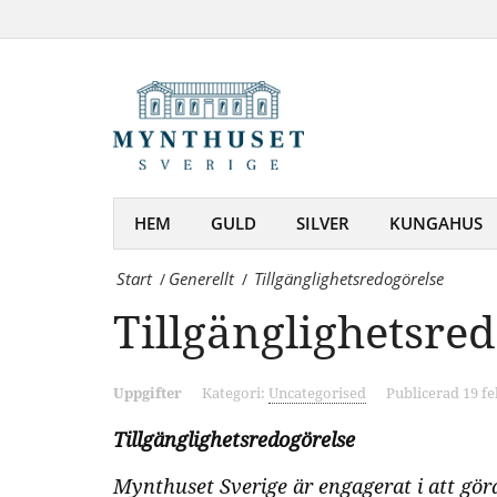
Tillgänglighetsredogörelse
sedlar
|
och
Mynthuset
samlartillbehör
-
på
Mynt,
nätet
medaljer,
HEM
GULD
SILVER
KUNGAHUS
sedlar
Start
Generellt
Tillgänglighetsredogörelse
/
/
och
Tillgänglighetsre
samlartillbehör
på
Uppgifter
Kategori:
Uncategorised
Publicerad 19 fe
nätet
Tillgänglighetsredogörelse
Mynthuset Sverige är engagerat i att göra 