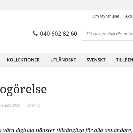
Om Mynthuset
Aktu
040 602 82 60
KOLLEKTIONER
UTLÄNDSKT
SVENSKT
TILLBE
dogörelse
bruari 2026
Skriv ut
våra digitala tjänster tillgängliga för alla användare,