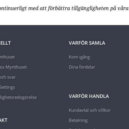
ntinuerligt med att förbättra tillgängligheten på våra 
ELLT
VARFÖR SAMLA
thuset
Kom igång
hos Mynthuset
Dina fördelar
och svar
Settings
VARFÖR HANDLA
glighetsredogörelse
Kundavtal och villkor
AKT
Betalning