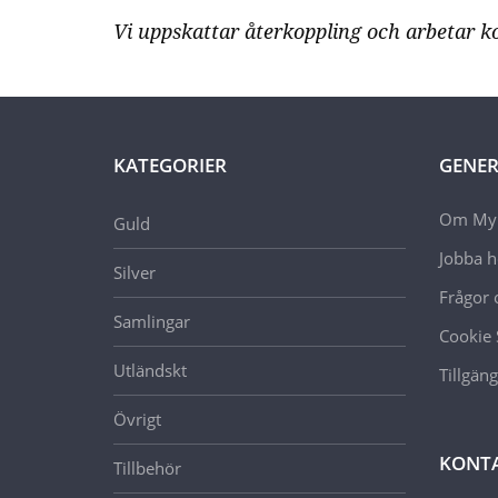
Vi uppskattar återkoppling och arbetar ko
KATEGORIER
GENER
Om Myn
Guld
Jobba 
Silver
Frågor 
Samlingar
Cookie 
Utländskt
Tillgän
Övrigt
KONT
Tillbehör