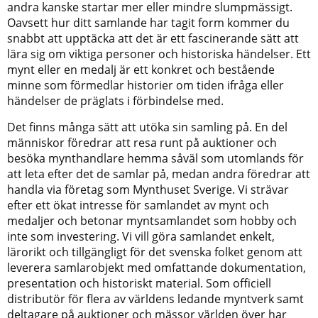
andra kanske startar mer eller mindre slumpmässigt.
Oavsett hur ditt samlande har tagit form kommer du
snabbt att upptäcka att det är ett fascinerande sätt att
lära sig om viktiga personer och historiska händelser. Ett
mynt eller en medalj är ett konkret och bestående
minne som förmedlar historier om tiden ifråga eller
händelser de präglats i förbindelse med.
Det finns många sätt att utöka sin samling på. En del
människor föredrar att resa runt på auktioner och
besöka mynthandlare hemma såväl som utomlands för
att leta efter det de samlar på, medan andra föredrar att
handla via företag som Mynthuset Sverige. Vi strävar
efter ett ökat intresse för samlandet av mynt och
medaljer och betonar myntsamlandet som hobby och
inte som investering. Vi vill göra samlandet enkelt,
lärorikt och tillgängligt för det svenska folket genom att
leverera samlarobjekt med omfattande dokumentation,
presentation och historiskt material. Som officiell
distributör för flera av världens ledande myntverk samt
deltagare på auktioner och mässor världen över har