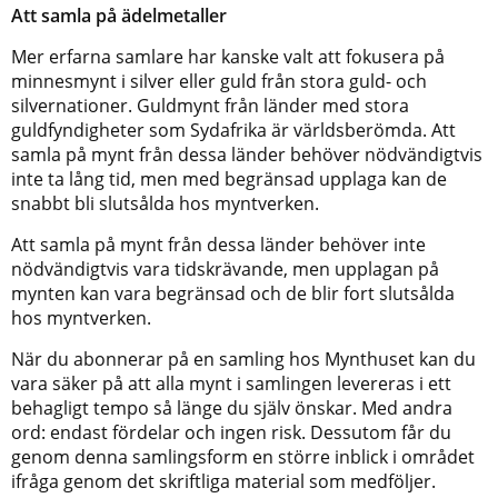
Att samla på ädelmetaller
Mer erfarna samlare har kanske valt att fokusera på
minnesmynt i silver eller guld från stora guld- och
silvernationer. Guldmynt från länder med stora
guldfyndigheter som Sydafrika är världsberömda. Att
samla på mynt från dessa länder behöver nödvändigtvis
inte ta lång tid, men med begränsad upplaga kan de
snabbt bli slutsålda hos myntverken.
Att samla på mynt från dessa länder behöver inte
nödvändigtvis vara tidskrävande, men upplagan på
mynten kan vara begränsad och de blir fort slutsålda
hos myntverken.
När du abonnerar på en samling hos Mynthuset kan du
vara säker på att alla mynt i samlingen levereras i ett
behagligt tempo så länge du själv önskar. Med andra
ord: endast fördelar och ingen risk. Dessutom får du
genom denna samlingsform en större inblick i området
ifråga genom det skriftliga material som medföljer.