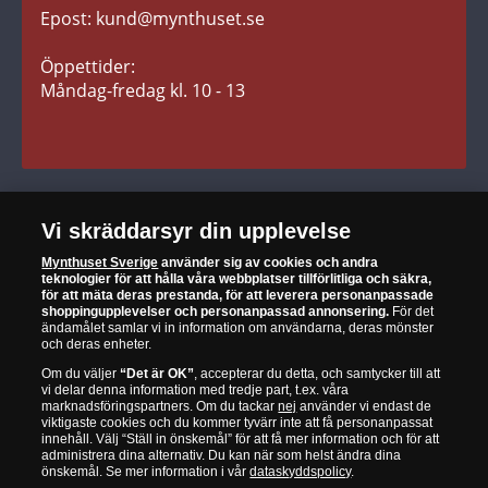
Epost: kund@mynthuset.se
Reklamation
Retur
Öppettider:
Måndag-fredag kl. 10 - 13
SÄKER HANDEL
Vi skräddarsyr din upplevelse
Mynthuset Sverige
använder sig av cookies och andra
När du är nöjd är vi nöjda
teknologier för att hålla våra webbplatser tillförlitliga och säkra,
för att mäta deras prestanda, för att leverera personanpassade
30 dagars öppet köp
shoppingupplevelser och personanpassad annonsering.
För det
ändamålet samlar vi in information om användarna, deras mönster
och deras enheter.
Alltid garanti för äkthet och kvalitet
Om du väljer
“Det är OK”
, accepterar du detta, och samtycker till att
vi delar denna information med tredje part, t.ex. våra
marknadsföringspartners. Om du tackar
nej
använder vi endast de
viktigaste cookies och du kommer tyvärr inte att få personanpassat
innehåll. Välj “Ställ in önskemål” för att få mer information och för att
administrera dina alternativ. Du kan när som helst ändra dina
Mynthuset är officiell distributör för Det Kungliga
önskemål. Se mer information i vår
dataskyddspolicy
.
Brittiska Myntverket, Det Statliga Franska Myntverket,