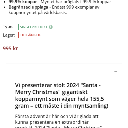
99,9% koppar
- Myntet har präglats i 99,9 % koppar
Begränsad upplaga
- Endast 999 exemplar av
kopparmyntet på världsbasis.
Type:
SINGELPRODUKT
Lager:
TILLGÄNGLIG
995 kr
Vi presenterar stolt 2024 "Santa -
Merry Christmas" gigantiskt
kopparmynt som väger hela 155,5
gram – ett måste i din myntsamling!
Första advent är här och vi är glada att
kunna presentera en extraordinär
produkt, 2024 "Santa - Merry Christmas".