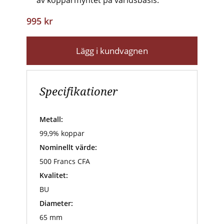
av kopparmyntet på världsbasis.
995 kr
Lägg i kundvagnen
Specifikationer
Metall:
99,9% koppar
Nominellt värde:
500 Francs CFA
Kvalitet:
BU
Diameter:
65 mm