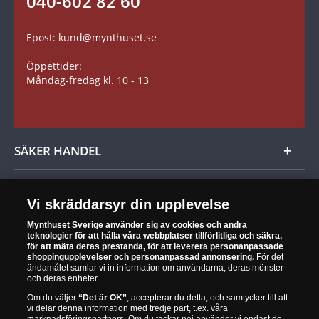
040-602 82 60
Leverans
Epost: kund@mynthuset.se
Reklamation
Öppettider:
Retur
Måndag-fredag kl. 10 - 13
SÄKER HANDEL
När du är nöjd är vi nöjda
Vi skräddarsyr din upplevelse
30 dagars öppet köp
Mynthuset Sverige
använder sig av cookies och andra
teknologier för att hålla våra webbplatser tillförlitliga och säkra,
Alltid garanti för äkthet och kvalitet
för att mäta deras prestanda, för att leverera personanpassade
shoppingupplevelser och personanpassad annonsering.
För det
ändamålet samlar vi in information om användarna, deras mönster
och deras enheter.
Om du väljer
“Det är OK”
, accepterar du detta, och samtycker till att
vi delar denna information med tredje part, t.ex. våra
Mynthuset är officiell distributör för Det Kungliga