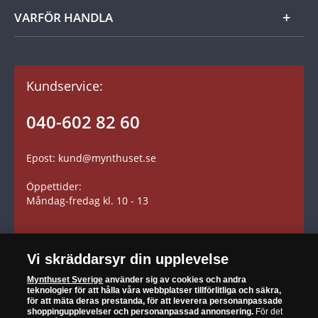
Tillbehör
Kom igång
VARFÖR HANDLA
Dina fördelar
Gåvotips
Kundavtal och villkor
Kundservice:
Betalning
Fraktkostnader
040-602 82 60
Leverans
Epost: kund@mynthuset.se
Reklamation
Öppettider:
Retur
Måndag-fredag kl. 10 - 13
Vi skräddarsyr din upplevelse
SÄKER HANDEL
Mynthuset Sverige
använder sig av cookies och andra
teknologier för att hålla våra webbplatser tillförlitliga och säkra,
för att mäta deras prestanda, för att leverera personanpassade
shoppingupplevelser och personanpassad annonsering.
För det
När du är nöjd är vi nöjda