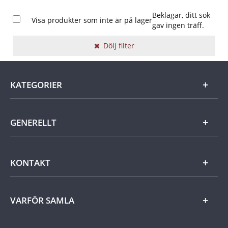
Beklagar, ditt sök
Visa produkter som inte är på lager
gav ingen träff.
Dölj filter
KATEGORIER
Guld
GENERELLT
Silver
Om Mynthuset
KONTAKT
Samlingar
Jobba hos Mynthuset
Utländskt
Frågor och svar
Kundservice
VARFÖR SAMLA
Cookie Settings
Övrigt
Kontakt
Tillgänglighetsredogörelse