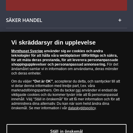
vilket lagboken står. Valören till vänster 5 och
till höger KR. Omskrift SVENSKA FOLKETS
LAGBUNDNA FRIHET - 6 JUNI/1809
SÄKER HANDEL
5-kronors silvermynt, Gustav VI Adolf 80 år
Utgivningsår 1962, 34 mm i diameter, vikt 18
När du är nöjd är vi nöjda
Vi skräddarsyr din upplevelse
gram
30 dagars öppet köp
Åtsidan visar kungens porträtt i profil.
Mynthuset Sverige
använder sig av cookies och andra
teknologier för att hålla våra webbplatser tillförlitliga och säkra,
Omskrift GUSTAF·VI·ADOLF·SVERIGES·KONUNG
Alltid garanti för äkthet och kvalitet
för att mäta deras prestanda, för att leverera personanpassade
- 1882·11·XI·1962
shoppingupplevelser och personanpassad annonsering.
För det
ändamålet samlar vi in information om användarna, deras mönster
Frånsidan visar Pallas Athena vid vars fötter
och deras enheter.
valören 5 KR står. Omskrift
Om du väljer
“Det är OK”
, accepterar du detta, och samtycker till att
LITTERATUR·VETENSKAP·KONST
vi delar denna information med tredje part, t.ex. våra
Mynthuset är officiell distributör för Det Kungliga
marknadsföringspartners. Om du tackar
nej
använder vi endast de
5-kronors silvermynt, Tvåkammarriksdagen 100
Brittiska Myntverket, Det Statliga Franska Myntverket,
viktigaste cookies och du kommer tyvärr inte att få personanpassat
Folkerepubliken Kinas Nationalbank och mer än
år
innehåll. Välj “Ställ in önskemål” för att få mer information och för att
20 andra myntverk och nationalbanker.
administrera dina alternativ. Du kan när som helst ändra dina
önskemål. Se mer information i vår
dataskyddspolicy
.
Utgivningsår 1966, 34 mm i diameter, vikt 18
gram
Åtsidan visar kungens porträtt i profil.
Omskrift
Ställ in önskemål