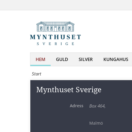
Mynthuset
medaljer,
Sverige
sedlar
|
och
Mynthuset
samlartillbehör
-
på
Mynt,
HEM
GULD
SILVER
KUNGAHUS
nätet
medaljer,
Start
sedlar
Mynthuset Sverige
och
samlartillbehör
Adress
Box 464,
på
nätet
Malmö