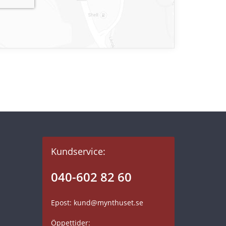
Kundservice:
040-602 82 60
Epost: kund@mynthuset.se
Öppettider: