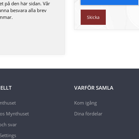
et på den här sidan. Vår
unna besvara alla brev
immar.
Skicka
ELLT
VARFÖR SAMLA
thuset
Kom igång
hos Mynthuset
Dina fördelar
och svar
Settings