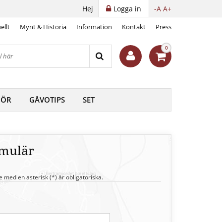
Hej
Logga in
-A
A+
ellt
Mynt & Historia
Information
Kontakt
Press
0
HÖR
GÅVOTIPS
SET
rmulär
e med en asterisk (*) är obligatoriska.