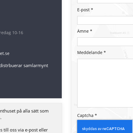
E-post
*
Ämne
*
redag 10-16
Meddelande
*
et.se
 distrbuerar samlarmynt
thuset på alla sätt som
Captcha
*
.
 till oss via e-post eller