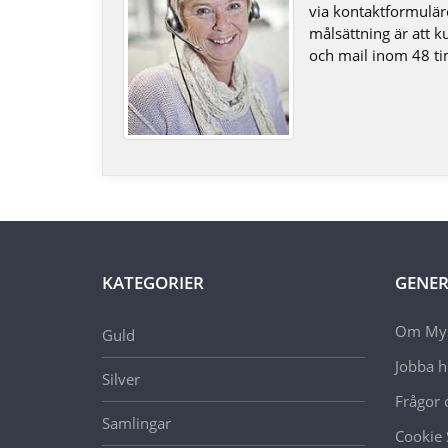
via kontaktformulär
målsättning är att k
och mail inom 48 t
KATEGORIER
GENER
Om Myn
Guld
Jobba 
Silver
Frågor 
Samlingar
Cookie 