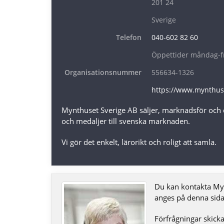
201 24
Sverige
Telefon
040-602 82 60
Öppettider måndag-f
Organisationsnummer
556634-1326
https://www.mynthus
Mynthuset Sverige AB säljer, marknadsför och
och medaljer till svenska marknaden.
Vi gör det enkelt, lärorikt och roligt att samla.
Du kan kontakta Myn
anges på denna sida
Förfrågningar skickas