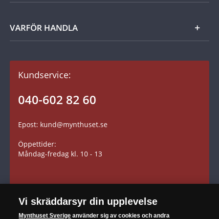
Kontakt
Tillgänglighetsredogörelse
Tillbehör
Kom igång
VARFÖR HANDLA
Dina fördelar
Gåvotips
Kundavtal och villkor
Kundservice:
Betalning
Fraktkostnader
040-602 82 60
Leverans
Epost: kund@mynthuset.se
Reklamation
Öppettider:
Retur
Måndag-fredag kl. 10 - 13
Vi skräddarsyr din upplevelse
SÄKER HANDEL
Mynthuset Sverige
använder sig av cookies och andra